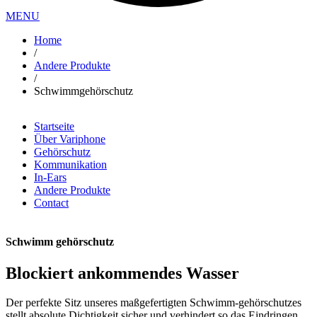
MENU
Home
/
Breadcrumb
Andere Produkte
/
Schwimmgehörschutz
Startseite
Über Variphone
Main
Gehörschutz
navigation
Kommunikation
In-Ears
Andere Produkte
Contact
Schwimm gehörschutz
Blockiert ankommendes Wasser
Der perfekte Sitz unseres maßgefertigten Schwimm-gehörschutzes
stellt absolute Dichtigkeit sicher und verhindert so das Eindringen